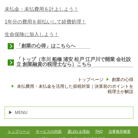
未払金・未払費用を計上しよう！
1年分の費用を前払いして経費処理！
生命保険に加入しよう！
「創業の心得」はこちらへ
「トップ（市川 船橋 浦安 松戸 江戸川で開業 会社設
立 創業融資の税理士なら）こちら
トップページ
創業の心得
未払費用・未払金を活用した節税対策｜決算前のポイントを
税理士が解説
MENU
トップページ
サービスの内容
選ばれる理由
FAQ
当事務所概要