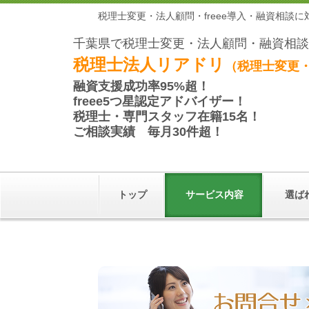
税理士変更・法人顧問・freee導入・融資相談
千葉県で税理士変更・法人顧問・融資相談
税理士法人リアドリ
（税理士変更・
融資支援成功率
95%超！
freee5つ星
認定アドバイザー
！
税理士・専門スタッフ在籍
15名！
ご相談実績
毎月30件超！
トップ
サービス内容
選ば