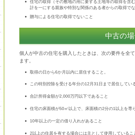
住宅の取得（その敷地の用に要する土地等の取得を含
計を一にする親族や特別な関係のある者からの取得で
贈与による住宅の取得でないこと
中古の場
個人が中古の住宅を購入したときは、次の要件を全て
ます。
取得の日から6か月以内に居住すること。
この特別控除を受ける年分の12月31日まで居住してい
合計所得金額が2,000万円以下であること
住宅の床面積が50㎡以上で、
床面積の2分の1以上を専
10年以上の一定の借り入れがあること
2以上の住居を有する場合には主として使用しているこ