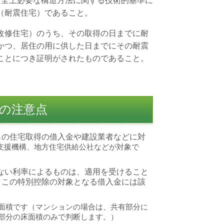
安全上必要な構造方法に関する技術的基準に
（耐震住宅）であること。
改修住宅）のうち、その取得の日までに耐
かつ、居住の用に供した日までにその耐震
ことにつき証明がされたものであること。
の注意点
らの住宅取得の借入金や建設業者などに対
支援機構、
地方住宅供給公社などが対象で
たない利率によるものは、適用を受けること
、この特別控除の対象となる借入金には該
面積です
（
マンションの場合は、共有部分に
部分の床面積のみで判断します。
）