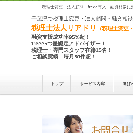
税理士変更・法人顧問・freee導入・融資相談
千葉県で税理士変更・法人顧問・融資相談
税理士法人リアドリ
（税理士変更・
融資支援成功率
95%超！
freee5つ星
認定アドバイザー
！
税理士・専門スタッフ在籍
15名！
ご相談実績
毎月30件超！
トップ
サービス内容
選ば