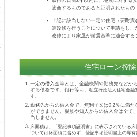
取得の日前2年以内に、地震に対する
適合するものであると証明されたもの
上記に該当しない一定の住宅（要耐震
震改修を行うことについて申請をし、
改修により家屋が耐震基準に適合する
住宅ローン控除
一定の借入金等とは、金融機関や勤務先などか
する債務です。銀行等も、
独立行政法人住宅金融
す。
勤務先からの借入金で、無利子又は0.2％に満
ができません。親族や知人からの借入金は全て
当しません。
床面積は、「登記事項証明書」に表示されている床
ついては床面積に含めず、登記事項証明書上の専有