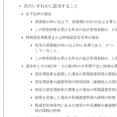
次のいずれかに該当すること
以下以外の場合
床面積が50㎡以上で、床面積の2分の1以上を専
この特別控除を受ける年分の合計所得金額が、2,0
特例居住用家屋または特例認定住宅等の場合
住宅の床面積が40㎡以上50㎡未満であり、かつ
していること。
この特別控除を受ける年分の合計所得金額が、1,0
居住年とその前2年・その後3年の６年間で次に特例を
居住用財産を譲渡した場合の長期譲渡所得の課税
居住用財産の譲渡所得の特別控除（
被相続人の居
特定の居住用財産の買換えの場合の長期譲渡所得
財産を交換した場合の長期譲渡所得の課税の特例
既成市街地等内にある土地等の中高層耐火建築物
得の課税の特例