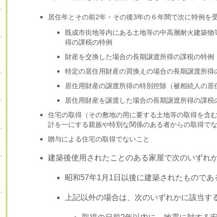
居住年とその前2年・その後3年の６年間で次に特例を
既成市街地等内にある土地等の中高層耐火建築物
得の課税の特例
財産を交換した場合の長期譲渡所得の課税の特例
特定の居住用財産の買換えの場合の長期譲渡所得
居住用財産の譲渡所得の特別控除（被相続人の居
居住用財産を譲渡した場合の長期譲渡所得の課税
住宅の取得（その敷地の用に要する土地等の取得を含
計を一にする親族や特別な関係のある者からの取得で
贈与による住宅の取得でないこと
建築後使用されたことのある家屋で次のいずれ
昭和57年1月1日以後に建築されたものであ
上記以外の場合は、次のいずれかに該当す