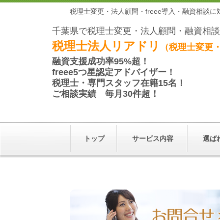
税理士変更・法人顧問・freee導入・融資相談
千葉県で税理士変更・法人顧問・融資相談
税理士法人リアドリ
（税理士変更・
融資支援成功率
95%超！
freee5つ星
認定アドバイザー
！
税理士・専門スタッフ在籍
15名！
ご相談実績
毎月30件超！
トップ
サービス内容
選ば