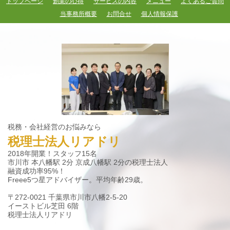
トップページ
創業の心得
サービスの内容
メニュー
よくあるご質問
当事務所概要
お問合せ
個人情報保護
税務・会社経営のお悩みなら
税理士法人リアドリ
2018年開業！スタッフ15名
市川市 本八幡駅 2分 京成八幡駅 2分の税理士法人
融資成功率95%！
Freee5つ星アドバイザー。平均年齢29歳。
〒272-0021 千葉県市川市八幡2-5-20
イーストビル芝田 6階
税理士法人リアドリ